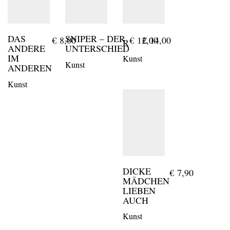
DAS
SNIPER – DER
€
14,00
€
8,00
€
12,00
R
ANDERE
UNTERSCHIED
IM
Kunst
Kunst
ANDEREN
Kunst
DICKE
€
7,90
MÄDCHEN
LIEBEN
AUCH
Kunst