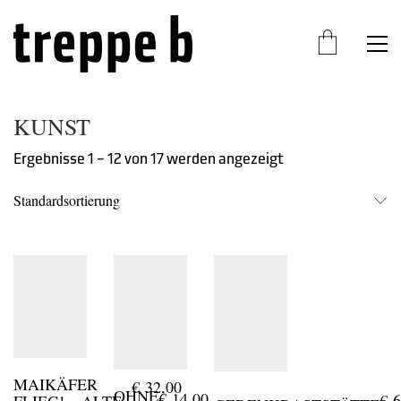
KUNST
Ergebnisse 1 – 12 von 17 werden angezeigt
Standardsortierung
MAIKÄFER
€
32,00
OHNE
€
14,00
€
6