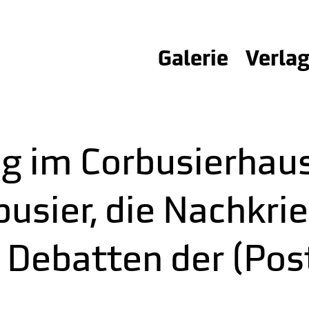
Galerie
Verla
ag im Corbusierhaus
busier, die Nachkr
 Debatten der (Po